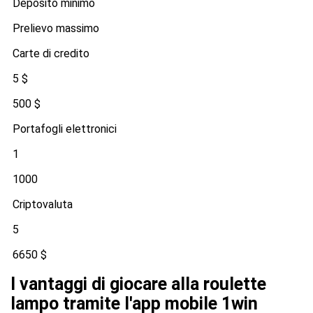
Deposito minimo
Prelievo massimo
Carte di credito
5 $
500 $
Portafogli elettronici
1
1000
Criptovaluta
5
6650 $
I vantaggi di giocare alla roulette
lampo tramite l'app mobile 1win