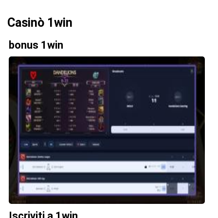
Casinò 1win
bonus 1win
Iscriviti a 1win