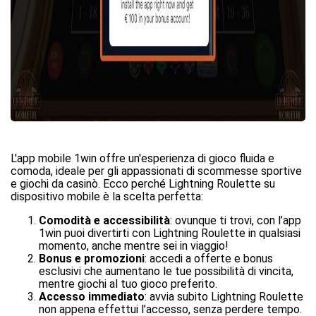
L'app mobile 1win offre un'esperienza di gioco fluida e
comoda, ideale per gli appassionati di scommesse sportive
e giochi da casinò. Ecco perché Lightning Roulette su
dispositivo mobile è la scelta perfetta:
Comodità e accessibilità
: ovunque ti trovi, con l’app
1win puoi divertirti con Lightning Roulette in qualsiasi
momento, anche mentre sei in viaggio!
Bonus e promozioni
: accedi a offerte e bonus
esclusivi che aumentano le tue possibilità di vincita,
mentre giochi al tuo gioco preferito.
Accesso immediato
: avvia subito Lightning Roulette
non appena effettui l’accesso, senza perdere tempo.