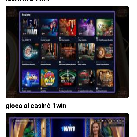
gioca al casinò 1win