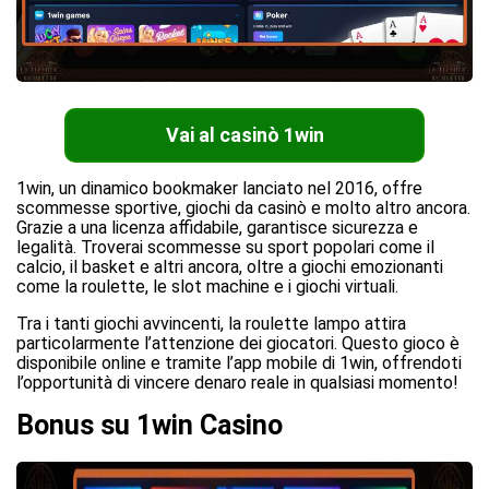
Vai al casinò 1win
1win, un dinamico bookmaker lanciato nel 2016, offre
scommesse sportive, giochi da casinò e molto altro ancora.
Grazie a una licenza affidabile, garantisce sicurezza e
legalità. Troverai scommesse su sport popolari come il
calcio, il basket e altri ancora, oltre a giochi emozionanti
come la roulette, le slot machine e i giochi virtuali.
Tra i tanti giochi avvincenti, la roulette lampo attira
particolarmente l’attenzione dei giocatori. Questo gioco è
disponibile online e tramite l’app mobile di 1win, offrendoti
l’opportunità di vincere denaro reale in qualsiasi momento!
Bonus su 1win Casino