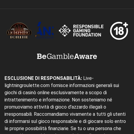
ESCLUSIONE DI RESPONSABILITÀ:
Live-
lightningroulette.com fornisce informazioni generali sui
giochi di casinò online esclusivamente a scopo di
intrattenimento e informazione. Non sosteniamo né
promuoviamo attività di gioco d'azzardo illegali o
irresponsabili. Raccomandiamo vivamente a tutti gli utenti
di informarsi sul gioco responsabile e di giocare solo entro
le proprie possibilità finanziarie. Se tu o una persona che