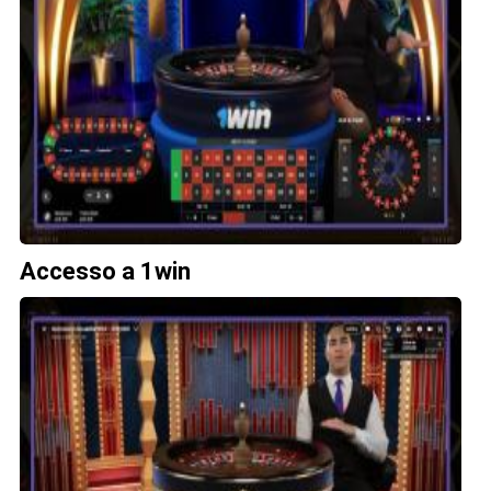
Accesso a 1win