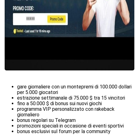
gare giornaliere con un montepremi di 100.000 dollari
per 5.000 giocatori
estrazione settimanale di 75.000 $ tra 15 vincitori
fino a 50.000 $ di bonus sui nuovi giochi
programma VIP personalizzato con rakeback
giornaliero
bonus regolari su Telegram
promozioni speciali in occasione di eventi sportivi
bonus esclusivi sul forum per la community