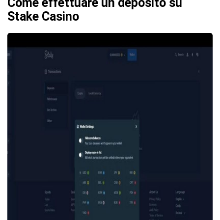
Come effettuare un deposito su
Stake Casino