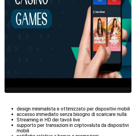
design minimalista e ottimizzato per dispositivi mobili
accesso immediato senza bisogno di scaricare nulla
Streaming in HD dei tavoli live
supporto per transazioni in criptovaluta da dispositivi
mobili