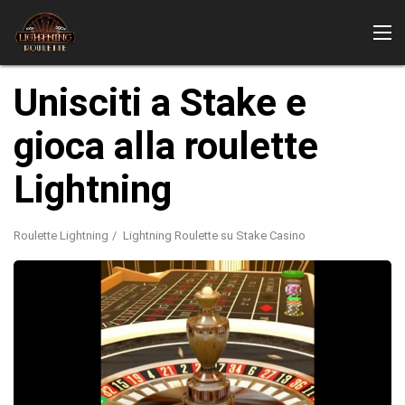
Unisciti a Stake e
gioca alla roulette
Lightning
Roulette Lightning
Lightning Roulette su Stake Casino
Gioca online