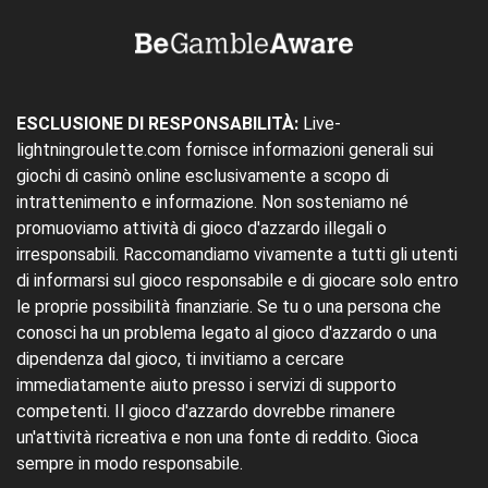
ESCLUSIONE DI RESPONSABILITÀ:
Live-
lightningroulette.com fornisce informazioni generali sui
giochi di casinò online esclusivamente a scopo di
intrattenimento e informazione. Non sosteniamo né
promuoviamo attività di gioco d'azzardo illegali o
irresponsabili. Raccomandiamo vivamente a tutti gli utenti
di informarsi sul gioco responsabile e di giocare solo entro
le proprie possibilità finanziarie. Se tu o una persona che
conosci ha un problema legato al gioco d'azzardo o una
dipendenza dal gioco, ti invitiamo a cercare
immediatamente aiuto presso i servizi di supporto
competenti. Il gioco d'azzardo dovrebbe rimanere
un'attività ricreativa e non una fonte di reddito. Gioca
sempre in modo responsabile.