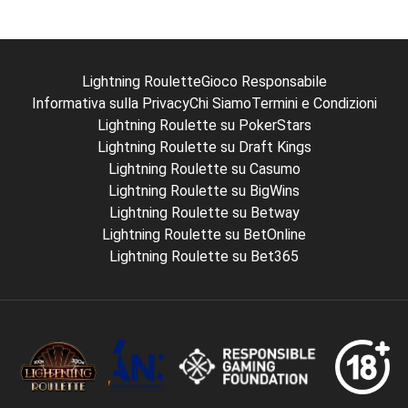
Lightning Roulette
Gioco Responsabile
Informativa sulla Privacy
Chi Siamo
Termini e Condizioni
Lightning Roulette su PokerStars
Lightning Roulette su Draft Kings
Lightning Roulette su Casumo
Lightning Roulette su BigWins
Lightning Roulette su Betway
Lightning Roulette su BetOnline
Lightning Roulette su Bet365