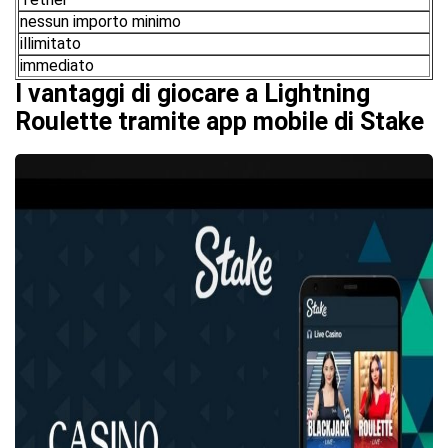
nessun importo minimo
illimitato
immediato
I vantaggi di giocare a Lightning
Roulette tramite app mobile di Stake