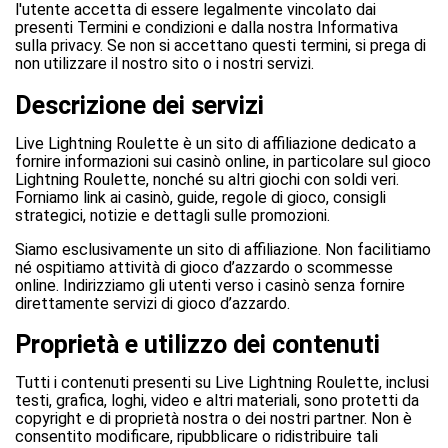
l'utente accetta di essere legalmente vincolato dai
presenti Termini e condizioni e dalla nostra Informativa
sulla privacy. Se non si accettano questi termini, si prega di
non utilizzare il nostro sito o i nostri servizi.
Descrizione dei servizi
Live Lightning Roulette è un sito di affiliazione dedicato a
fornire informazioni sui casinò online, in particolare sul gioco
Lightning Roulette, nonché su altri giochi con soldi veri.
Forniamo link ai casinò, guide, regole di gioco, consigli
strategici, notizie e dettagli sulle promozioni.
Siamo esclusivamente un sito di affiliazione. Non facilitiamo
né ospitiamo attività di gioco d’azzardo o scommesse
online. Indirizziamo gli utenti verso i casinò senza fornire
direttamente servizi di gioco d’azzardo.
Proprietà e utilizzo dei contenuti
Tutti i contenuti presenti su Live Lightning Roulette, inclusi
testi, grafica, loghi, video e altri materiali, sono protetti da
copyright e di proprietà nostra o dei nostri partner. Non è
consentito modificare, ripubblicare o ridistribuire tali