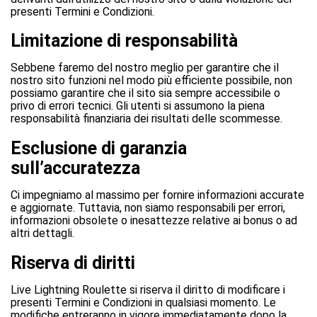
presenti Termini e Condizioni.
Limitazione di responsabilità
Sebbene faremo del nostro meglio per garantire che il
nostro sito funzioni nel modo più efficiente possibile, non
possiamo garantire che il sito sia sempre accessibile o
privo di errori tecnici. Gli utenti si assumono la piena
responsabilità finanziaria dei risultati delle scommesse.
Esclusione di garanzia
sull’accuratezza
Ci impegniamo al massimo per fornire informazioni accurate
e aggiornate. Tuttavia, non siamo responsabili per errori,
informazioni obsolete o inesattezze relative ai bonus o ad
altri dettagli.
Riserva di diritti
Live Lightning Roulette si riserva il diritto di modificare i
presenti Termini e Condizioni in qualsiasi momento. Le
modifiche entreranno in vigore immediatamente dopo la