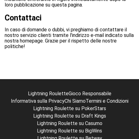
loro pubblicazione su questa pagina.
Contattaci
In caso di domande o dubbi, vi preghiamo di contattare il
nostro servizio clienti tramite l'indirizzo e-mail indicato sulla
nostra homepage. Grazie per il rispetto delle nostre
politiche!
Lightning Roulette
Gioco Responsabile
Informativa sulla Privacy
Chi Siamo
Termini e Condizioni
Lightning Roulette su PokerStars
Lightning Roulette su Draft Kings
Lightning Roulette su Casumo
Lightning Roulette su BigWins
Lightning Roulette su Betway