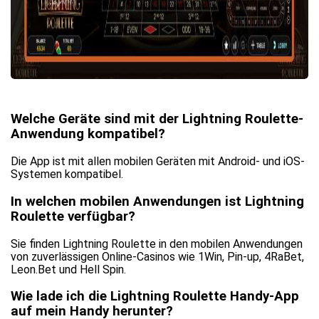
Welche Geräte sind mit der Lightning Roulette-
Anwendung kompatibel?
Die App ist mit allen mobilen Geräten mit Android- und iOS-
Systemen kompatibel.
In welchen mobilen Anwendungen ist Lightning
Roulette verfügbar?
Sie finden Lightning Roulette in den mobilen Anwendungen
von zuverlässigen Online-Casinos wie 1Win, Pin-up, 4RaBet,
Leon.Bet und Hell Spin.
Wie lade ich die Lightning Roulette Handy-App
auf mein Handy herunter?