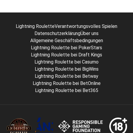
Lightning Roulette
Verantwortungsvolles Spielen
Datenschutzerklärung
Über uns
Allgemeine Geschäftsbedingungen
Lightning Roulette bei PokerStars
Lightning Roulette bei Draft Kings
Lightning Roulette bei Casumo
Lightning Roulette bei BigWins
Lightning Roulette bei Betway
Lightning Roulette bei BetOnline
Lightning Roulette bei Bet365