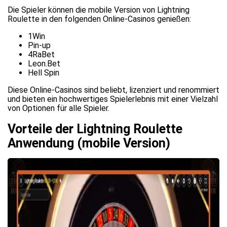
Die Spieler können die mobile Version von Lightning
Roulette in den folgenden Online-Casinos genießen:
1Win
Pin-up
4RaBet
Leon.Bet
Hell Spin
Diese Online-Casinos sind beliebt, lizenziert und renommiert
und bieten ein hochwertiges Spielerlebnis mit einer Vielzahl
von Optionen für alle Spieler.
Vorteile der Lightning Roulette
Anwendung (mobile Version)