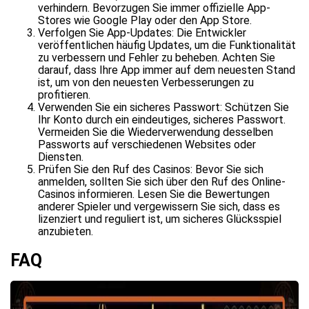
verhindern. Bevorzugen Sie immer offizielle App-
Stores wie Google Play oder den App Store.
Verfolgen Sie App-Updates: Die Entwickler
veröffentlichen häufig Updates, um die Funktionalität
zu verbessern und Fehler zu beheben. Achten Sie
darauf, dass Ihre App immer auf dem neuesten Stand
ist, um von den neuesten Verbesserungen zu
profitieren.
Verwenden Sie ein sicheres Passwort: Schützen Sie
Ihr Konto durch ein eindeutiges, sicheres Passwort.
Vermeiden Sie die Wiederverwendung desselben
Passworts auf verschiedenen Websites oder
Diensten.
Prüfen Sie den Ruf des Casinos: Bevor Sie sich
anmelden, sollten Sie sich über den Ruf des Online-
Casinos informieren. Lesen Sie die Bewertungen
anderer Spieler und vergewissern Sie sich, dass es
lizenziert und reguliert ist, um sicheres Glücksspiel
anzubieten.
FAQ