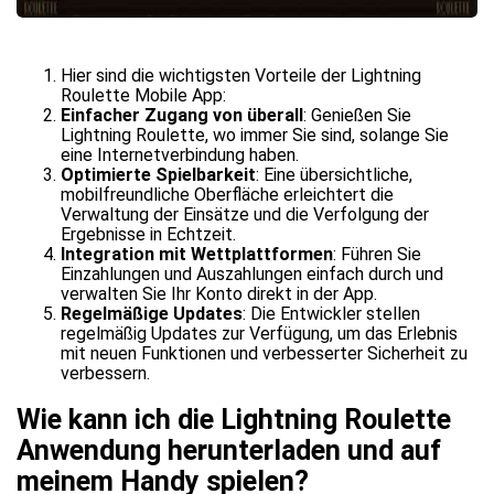
Hier sind die wichtigsten Vorteile der Lightning
Roulette Mobile App:
Einfacher Zugang von überall
: Genießen Sie
Lightning Roulette, wo immer Sie sind, solange Sie
eine Internetverbindung haben.
Optimierte Spielbarkeit
: Eine übersichtliche,
mobilfreundliche Oberfläche erleichtert die
Verwaltung der Einsätze und die Verfolgung der
Ergebnisse in Echtzeit.
Integration mit Wettplattformen
: Führen Sie
Einzahlungen und Auszahlungen einfach durch und
verwalten Sie Ihr Konto direkt in der App.
Regelmäßige Updates
: Die Entwickler stellen
regelmäßig Updates zur Verfügung, um das Erlebnis
mit neuen Funktionen und verbesserter Sicherheit zu
verbessern.
Wie kann ich die Lightning Roulette
Anwendung herunterladen und auf
meinem Handy spielen?