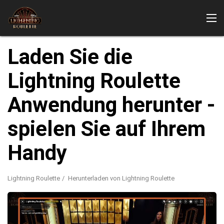
Laden Sie die
Lightning Roulette
Anwendung herunter -
spielen Sie auf Ihrem
Handy
Online spielen
Lightning Roulette
Herunterladen von Lightning Roulette