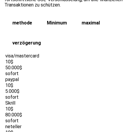
Transaktionen zu schützen.
methode
Minimum
maximal
verzögerung
visa/mastercard
10$
50.000$
sofort
paypal
10$
5.000$
sofort
Skrill
10$
80.000$
sofort
neteller