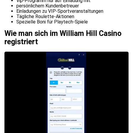
Vip-Programm nur auf Einladung mit
persönlichem Kundenbetreuer
Einladungen zu VIP-Sportveranstaltungen
Tägliche Roulette-Aktionen
Spezielle Boni für Playtech-Spiele
Wie man sich im William Hill Casino
registriert