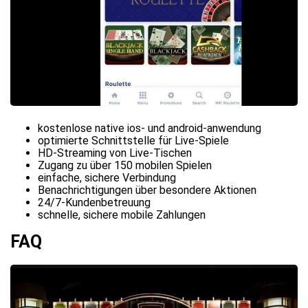
kostenlose native ios- und android-anwendung
optimierte Schnittstelle für Live-Spiele
HD-Streaming von Live-Tischen
Zugang zu über 150 mobilen Spielen
einfache, sichere Verbindung
Benachrichtigungen über besondere Aktionen
24/7-Kundenbetreuung
schnelle, sichere mobile Zahlungen
FAQ