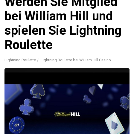
Werden Sie Mitglied
bei William Hill und
spielen Sie Lightning
Roulette
Lightning Roulette
Lightning Roulette bei William Hill Casino