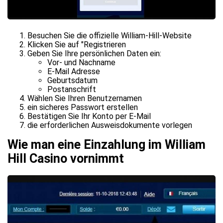
Besuchen Sie die offizielle William-Hill-Website
Klicken Sie auf "Registrieren
Geben Sie Ihre persönlichen Daten ein:
Vor- und Nachname
E-Mail Adresse
Geburtsdatum
Postanschrift
Wählen Sie Ihren Benutzernamen
ein sicheres Passwort erstellen
Bestätigen Sie Ihr Konto per E-Mail
die erforderlichen Ausweisdokumente vorlegen
Wie man eine Einzahlung im William
Hill Casino vornimmt