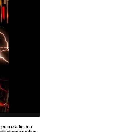
peia e adiciona