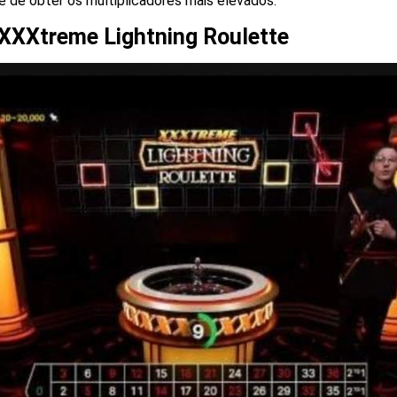
de de obter os multiplicadores mais elevados.
XXXtreme Lightning Roulette