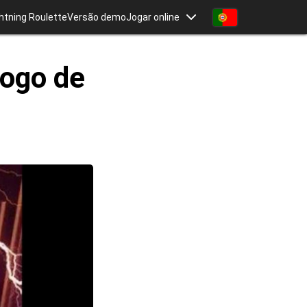
htning Roulette
Versão demo
Jogar online
jogo de