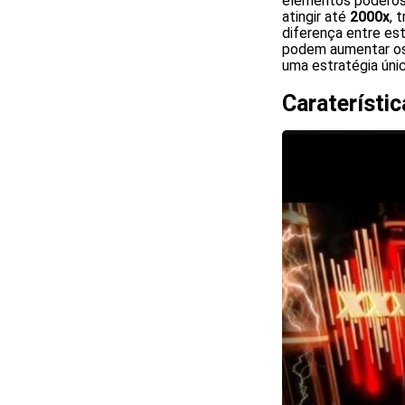
elementos poderoso
atingir até
2000x
, 
diferença entre est
podem aumentar os 
uma estratégia únic
Caraterísti