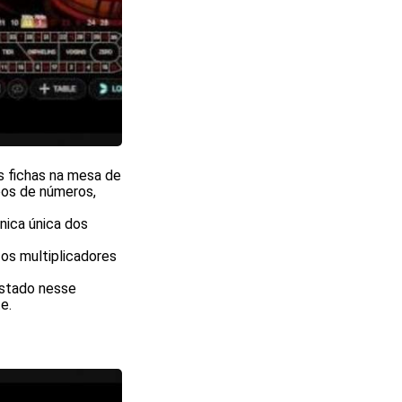
s fichas na mesa de
pos de números,
nica única dos
 os multiplicadores
ostado nesse
e.