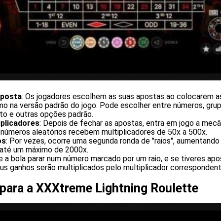
aposta
: Os jogadores escolhem as suas apostas ao colocarem a
omo na versão padrão do jogo. Pode escolher entre números, gru
to e outras opções padrão.
iplicadores
: Depois de fechar as apostas, entra em jogo a mecâ
os números aleatórios recebem multiplicadores de 50x a 500x.
os
: Por vezes, ocorre uma segunda ronda de "raios", aumentando
s até um máximo de 2000x.
Se a bola parar num número marcado por um raio, e se tiveres ap
us ganhos serão multiplicados pelo multiplicador correspondent
 para a XXXtreme Lightning Roulette