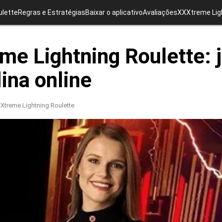
ulette
Regras e Estratégias
Baixar o aplicativo
Avaliações
XXXtreme Lig
me Lightning Roulette: 
ina online
Xtreme Lightning Roulette