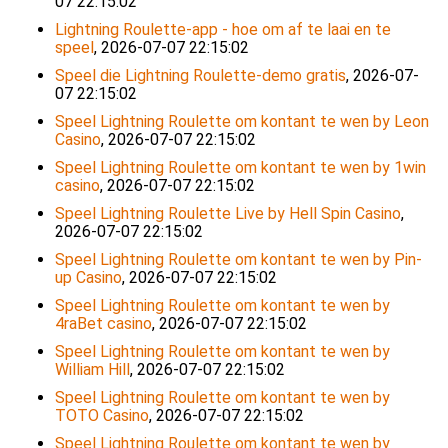
07 22:15:02
Lightning Roulette-app - hoe om af te laai en te
speel
, 2026-07-07 22:15:02
Speel die Lightning Roulette-demo gratis
, 2026-07-
07 22:15:02
Speel Lightning Roulette om kontant te wen by Leon
Casino
, 2026-07-07 22:15:02
Speel Lightning Roulette om kontant te wen by 1win
casino
, 2026-07-07 22:15:02
Speel Lightning Roulette Live by Hell Spin Casino
,
2026-07-07 22:15:02
Speel Lightning Roulette om kontant te wen by Pin-
up Casino
, 2026-07-07 22:15:02
Speel Lightning Roulette om kontant te wen by
4raBet casino
, 2026-07-07 22:15:02
Speel Lightning Roulette om kontant te wen by
William Hill
, 2026-07-07 22:15:02
Speel Lightning Roulette om kontant te wen by
TOTO Casino
, 2026-07-07 22:15:02
Speel Lightning Roulette om kontant te wen by