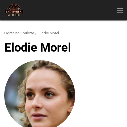
Lightning Roulette
Elodie Morel
Elodie Morel
Speel aanlyn