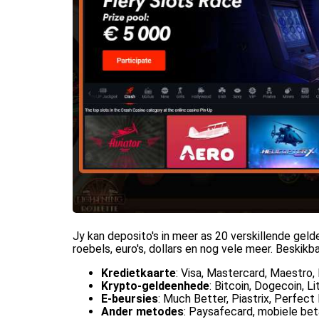
Jy kan deposito's in meer as 20 verskillende geld
roebels, euro's, dollars en nog vele meer. Beskikba
Kredietkaarte
: Visa, Mastercard, Maestro,
Krypto-geldeenhede
: Bitcoin, Dogecoin, L
E-beursies
: Much Better, Piastrix, Perfec
Ander metodes
: Paysafecard, mobiele bet