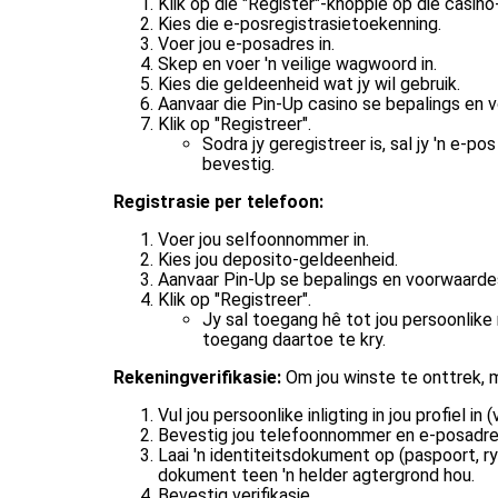
Klik op die "Register"-knoppie op die casin
Kies die e-posregistrasietoekenning.
Voer jou e-posadres in.
Skep en voer 'n veilige wagwoord in.
Kies die geldeenheid wat jy wil gebruik.
Aanvaar die Pin-Up casino se bepalings en 
Klik op "Registreer".
Sodra jy geregistreer is, sal jy 'n e-po
bevestig.
Registrasie per telefoon:
Voer jou selfoonnommer in.
Kies jou deposito-geldeenheid.
Aanvaar Pin-Up se bepalings en voorwaarde
Klik op "Registreer".
Jy sal toegang hê tot jou persoonlike
toegang daartoe te kry.
Rekeningverifikasie:
Om jou winste te onttrek, mo
Vul jou persoonlike inligting in jou profiel 
Bevestig jou telefoonnommer en e-posadre
Laai 'n identiteitsdokument op (paspoort, ry
dokument teen 'n helder agtergrond hou.
Bevestig verifikasie.