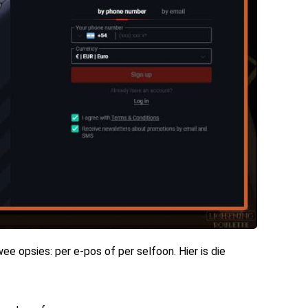
ee opsies: per e-pos of per selfoon. Hier is die