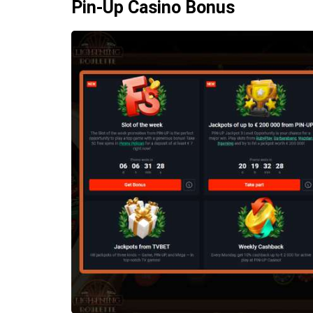
Pin-Up Casino Bonus