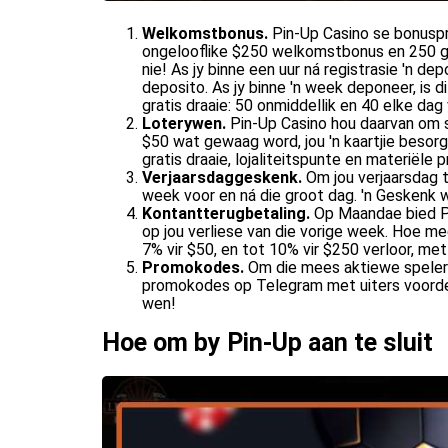
Welkomstbonus.
Pin-Up Casino se bonuspro
ongelooflike $250 welkomstbonus en 250 grati
nie! As jy binne een uur ná registrasie 'n de
deposito. As jy binne 'n week deponeer, is d
gratis draaie: 50 onmiddellik en 40 elke dag 
Loterywen.
Pin-Up Casino hou daarvan om s
$50 wat gewaag word, jou 'n kaartjie besorg
gratis draaie, lojaliteitspunte en materiële p
Verjaarsdaggeskenk.
Om jou verjaarsdag te
week voor en ná die groot dag. 'n Geskenk w
Kontantterugbetaling.
Op Maandae bied Pi
op jou verliese van die vorige week. Hoe meer
7% vir $50, en tot 10% vir $250 verloor, me
Promokodes.
Om die mees aktiewe spelers
promokodes op Telegram met uiters voord
wen!
Hoe om by Pin-Up aan te sluit