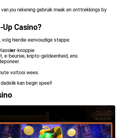
le van jou rekening gebruik maak en onttrekkings by
n-Up Casino?
, volg hierdie eenvoudige stappe:
 Kass
ier
-knoppie.
, e-beursie, kripto-geldeenheid, ens.
 deponeer.
nute voltooi wees.
 dadelik kan begin speel!
sino