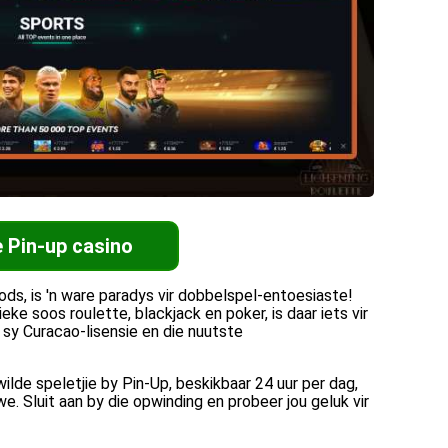
 Pin-up casino
ods, is 'n ware paradys vir dobbelspel-entoesiaste!
eke soos roulette, blackjack en poker, is daar iets vir
y sy Curacao-lisensie en die nuutste
ilde speletjie by Pin-Up, beskikbaar 24 uur per dag,
. Sluit aan by die opwinding en probeer jou geluk vir