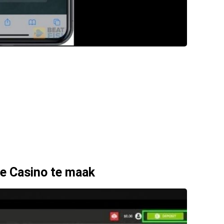
e Casino te maak