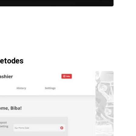
metodes