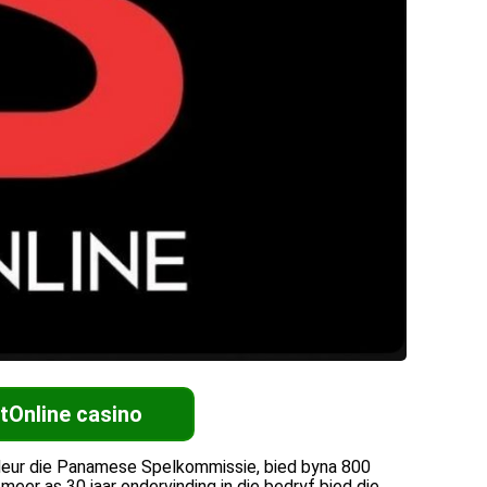
tOnline casino
r deur die Panamese Spelkommissie, bied byna 800
 meer as 30 jaar ondervinding in die bedryf bied die