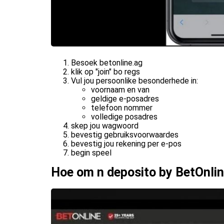
Besoek betonline.ag
klik op "join" bo regs
Vul jou persoonlike besonderhede in:
voornaam en van
geldige e-posadres
telefoon nommer
volledige posadres
skep jou wagwoord
bevestig gebruiksvoorwaardes
bevestig jou rekening per e-pos
begin speel
Hoe om n deposito by BetOnlin