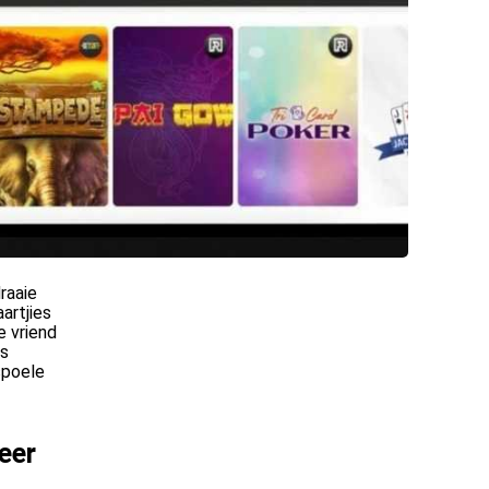
raaie
artjies
e vriend
es
spoele
eer