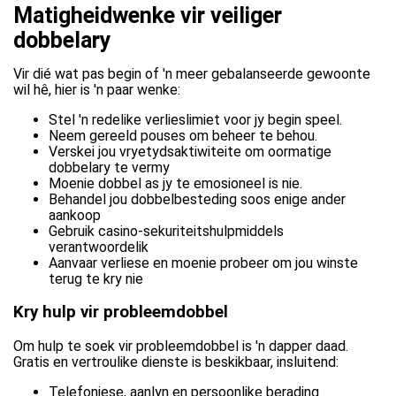
Matigheidwenke vir veiliger
dobbelary
Vir dié wat pas begin of 'n meer gebalanseerde gewoonte
wil hê, hier is 'n paar wenke:
Stel 'n redelike verlieslimiet voor jy begin speel.
Neem gereeld pouses om beheer te behou.
Verskei jou vryetydsaktiwiteite om oormatige
dobbelary te vermy
Moenie dobbel as jy te emosioneel is nie.
Behandel jou dobbelbesteding soos enige ander
aankoop
Gebruik casino-sekuriteitshulpmiddels
verantwoordelik
Aanvaar verliese en moenie probeer om jou winste
terug te kry nie
Kry hulp vir probleemdobbel
Om hulp te soek vir probleemdobbel is 'n dapper daad.
Gratis en vertroulike dienste is beskikbaar, insluitend:
Telefoniese, aanlyn en persoonlike berading