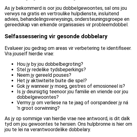
As jy bekommerd is oor jou dobbelgewoontes, sal ons jou
verwys na gratis en vertroulike hulpdienste, insluitend
advies, behandelingsverwysings, ondersteuningsgroepe en
gereedskap van erkende organisasies vir probleemdobbel.
Selfassessering vir gesonde dobbelary
Evalueer jou gedrag om areas vir verbetering te identifiseer.
Vra jouself hierdie vrae:
Hou jy by jou dobbelbegroting?
Stel jy redelike tydsbeperkings?
Neem jy gereeld pouses?
Het jy aktiwiteite buite die spel?
Gok jy wanneer jy moeg, gestres of emosioneel is?
Is jy deursigtig teenoor jou familie en vriende oor jou
dobbelgewoontes?
Vermy jy om verliese na te jaag of oorspandeer jy ná
'n groot oorwinning?
As jy op sommige van hierdie vrae nee antwoord, is dit dalk
tyd om jou gewoontes te hersien. Ons hulpbronne is hier om
jou te lei na verantwoordelike dobbelary.