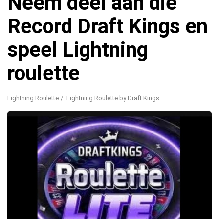
Neem deel aan die
Record Draft Kings en
speel Lightning
roulette
Lightning Roulette
Lightning Roulette by Draft Kings