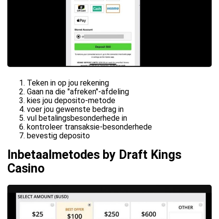
Teken in op jou rekening
Gaan na die "afreken"-afdeling
kies jou deposito-metode
voer jou gewenste bedrag in
vul betalingsbesonderhede in
kontroleer transaksie-besonderhede
bevestig deposito
Inbetaalmetodes by Draft Kings
Casino