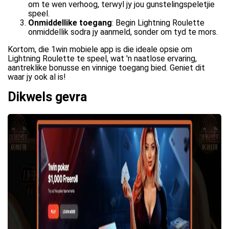
om te wen verhoog, terwyl jy jou gunstelingspeletjie
speel.
Onmiddellike toegang
: Begin Lightning Roulette
onmiddellik sodra jy aanmeld, sonder om tyd te mors.
Kortom, die 1win mobiele app is die ideale opsie om
Lightning Roulette te speel, wat 'n naatlose ervaring,
aantreklike bonusse en vinnige toegang bied. Geniet dit
waar jy ook al is!
Dikwels gevra