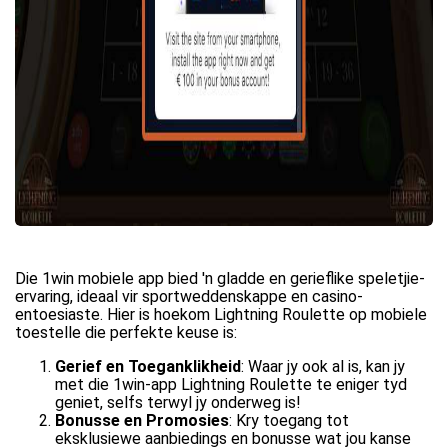
Die 1win mobiele app bied 'n gladde en gerieflike speletjie-
ervaring, ideaal vir sportweddenskappe en casino-
entoesiaste. Hier is hoekom Lightning Roulette op mobiele
toestelle die perfekte keuse is:
Gerief en Toeganklikheid
: Waar jy ook al is, kan jy
met die 1win-app Lightning Roulette te eniger tyd
geniet, selfs terwyl jy onderweg is!
Bonusse en Promosies
: Kry toegang tot
eksklusiewe aanbiedings en bonusse wat jou kanse