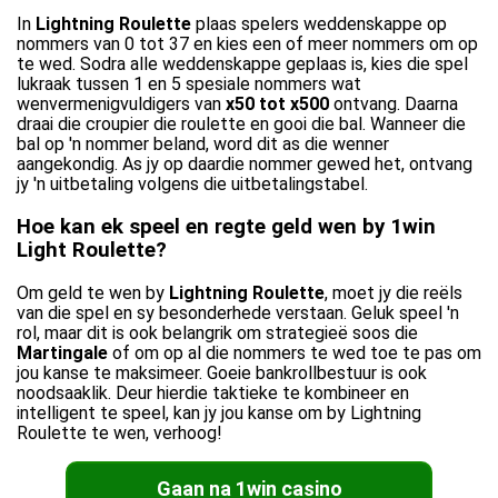
In
Lightning Roulette
plaas spelers weddenskappe op
nommers van 0 tot 37 en kies een of meer nommers om op
te wed. Sodra alle weddenskappe geplaas is, kies die spel
lukraak tussen 1 en 5 spesiale nommers wat
wenvermenigvuldigers van
x50 tot x500
ontvang. Daarna
draai die croupier die roulette en gooi die bal. Wanneer die
bal op 'n nommer beland, word dit as die wenner
aangekondig. As jy op daardie nommer gewed het, ontvang
jy 'n uitbetaling volgens die uitbetalingstabel.
Hoe kan ek speel en regte geld wen by 1win
Light Roulette?
Om geld te wen by
Lightning Roulette
, moet jy die reëls
van die spel en sy besonderhede verstaan. Geluk speel 'n
rol, maar dit is ook belangrik om strategieë soos die
Martingale
of om op al die nommers te wed toe te pas om
jou kanse te maksimeer. Goeie bankrollbestuur is ook
noodsaaklik. Deur hierdie taktieke te kombineer en
intelligent te speel, kan jy jou kanse om by Lightning
Roulette te wen, verhoog!
Gaan na 1win casino