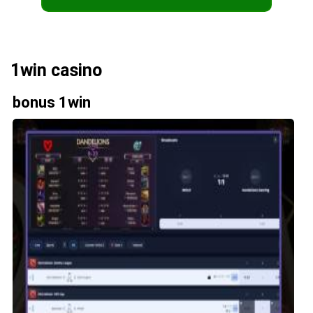
1win casino
bonus 1win