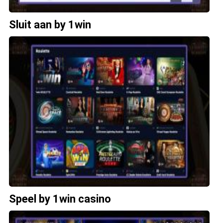
Sluit aan by 1win
Speel by 1win casino