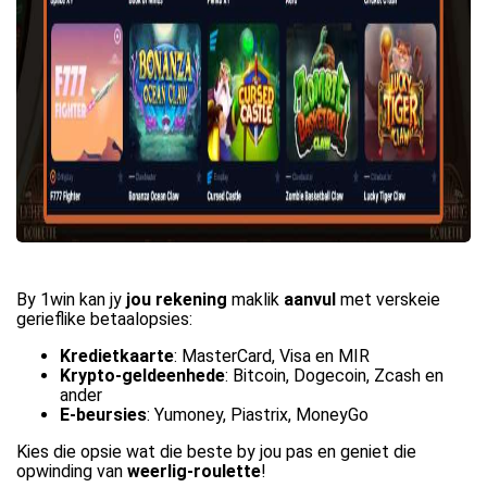
By 1win kan jy
jou rekening
maklik
aanvul
met verskeie
gerieflike betaalopsies:
Kredietkaarte
: MasterCard, Visa en MIR
Krypto-geldeenhede
: Bitcoin, Dogecoin, Zcash en
ander
E-beursies
: Yumoney, Piastrix, MoneyGo
Kies die opsie wat die beste by jou pas en geniet die
opwinding van
weerlig-roulette
!