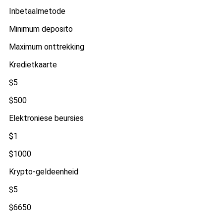
Inbetaalmetode
Minimum deposito
Maximum onttrekking
Kredietkaarte
$5
$500
Elektroniese beursies
$1
$1000
Krypto-geldeenheid
$5
$6650