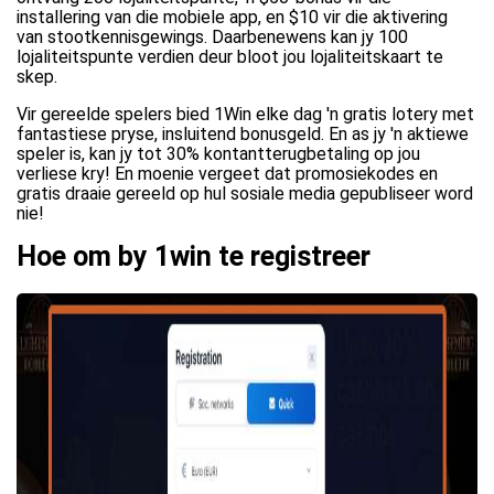
installering van die mobiele app, en $10 vir die aktivering
van stootkennisgewings. Daarbenewens kan jy 100
lojaliteitspunte verdien deur bloot jou lojaliteitskaart te
skep.
Vir gereelde spelers bied 1Win elke dag 'n gratis lotery met
fantastiese pryse, insluitend bonusgeld. En as jy 'n aktiewe
speler is, kan jy tot 30% kontantterugbetaling op jou
verliese kry! En moenie vergeet dat promosiekodes en
gratis draaie gereeld op hul sosiale media gepubliseer word
nie!
Hoe om by 1win te registreer