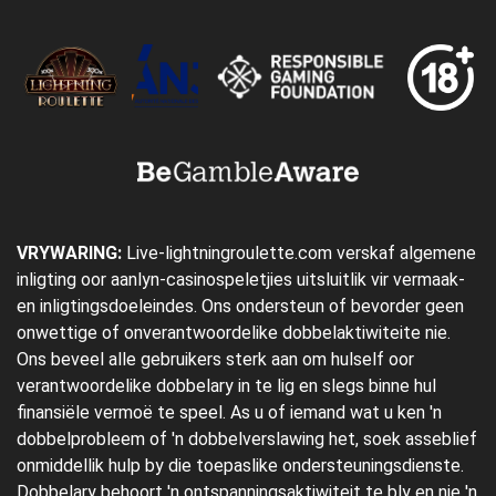
VRYWARING:
Live-lightningroulette.com verskaf algemene
inligting oor aanlyn-casinospeletjies uitsluitlik vir vermaak-
en inligtingsdoeleindes. Ons ondersteun of bevorder geen
onwettige of onverantwoordelike dobbelaktiwiteite nie.
Ons beveel alle gebruikers sterk aan om hulself oor
verantwoordelike dobbelary in te lig en slegs binne hul
finansiële vermoë te speel. As u of iemand wat u ken 'n
dobbelprobleem of 'n dobbelverslawing het, soek asseblief
onmiddellik hulp by die toepaslike ondersteuningsdienste.
Dobbelary behoort 'n ontspanningsaktiwiteit te bly en nie 'n