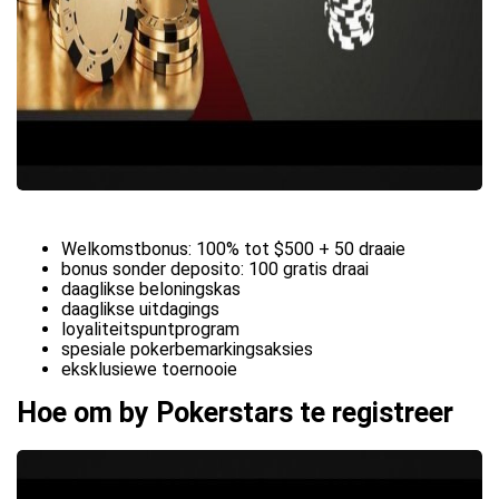
Welkomstbonus: 100% tot $500 + 50 draaie
bonus sonder deposito: 100 gratis draai
daaglikse beloningskas
daaglikse uitdagings
loyaliteitspuntprogram
spesiale pokerbemarkingsaksies
eksklusiewe toernooie
Hoe om by Pokerstars te registreer