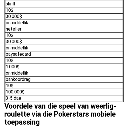
skrill
10$
30.000$
onmiddellik
neteller
10$
30.000$
onmiddellik
paysafecard
10$
1.000$
onmiddellik
bankoordrag
10$
100.000$
3-5 dae
Voordele van die speel van weerlig-
roulette via die Pokerstars mobiele
toepassing